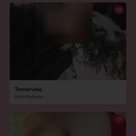
22
Tamarunia
Biała Podlaska
27