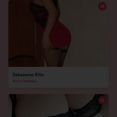
28
Seksowna Rita
Biała Podlaska
22