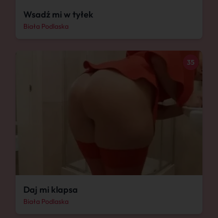
Wsadź mi w tyłek
Biała Podlaska
35
Daj mi klapsa
Biała Podlaska