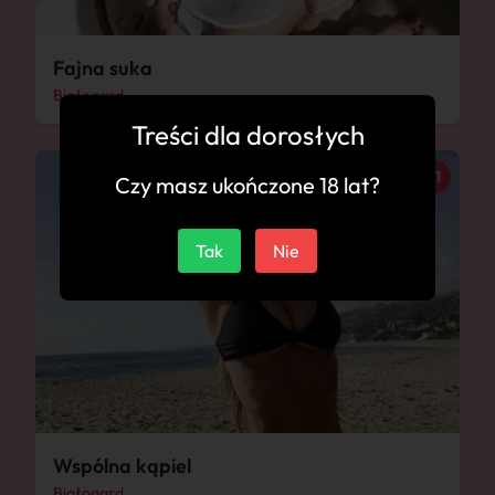
Fajna suka
Białogard
Treści dla dorosłych
31
Czy masz ukończone 18 lat?
Tak
Nie
Wspólna kąpiel
Białogard