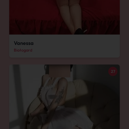
Vanessa
Białogard
27