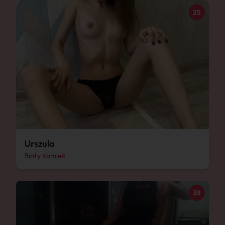
25
Urszula
Biały Kamień
38