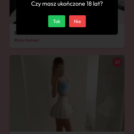
Czy masz ukończone 18 lat?
Tak
Nie
Ida
Biały Kamień
27