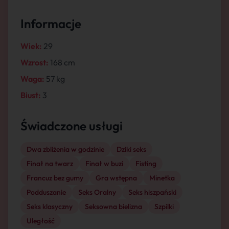
Informacje
Wiek:
29
Wzrost:
168 cm
Waga:
57 kg
Biust:
3
Świadczone usługi
Dwa zbliżenia w godzinie
Dziki seks
Finał na twarz
Finał w buzi
Fisting
Francuz bez gumy
Gra wstępna
Minetka
Podduszanie
Seks Oralny
Seks hiszpański
Seks klasyczny
Seksowna bielizna
Szpilki
Uległość