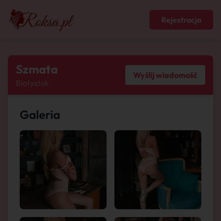
Rejestracja
Szmata
Wyślij wiadomość
Białystok
Galeria