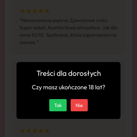
"Niesamowicie piękna, Zjawiskowe ciało.
Super lodzik, Komfortowa atmosfera. Jak dla
mnie 10/10. Spotkanie, które zapamiętam na
zawsze."
Treści dla dorosłych
"Wulkan energii, seksowna bielizna. Świetny
Czy masz ukończone 18 lat?
widok podczas seksu na jeźdźca, Komfortowa
atmosfera. Wygląda lepiej niż na zdjęciach.
Zdecydowanie wrócę tu ponownie."
Tak
Nie