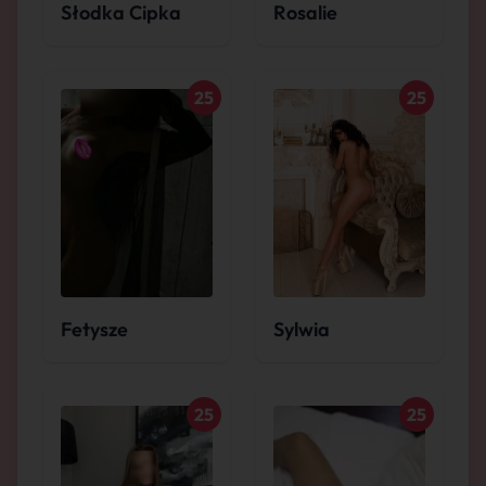
Słodka Cipka
Rosalie
25
25
Fetysze
Sylwia
25
25