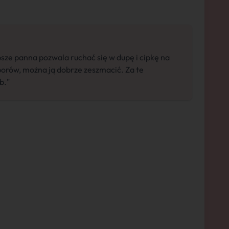
epsze panna pozwala ruchać się w dupę i cipkę na
orów, można ją dobrze zeszmacić. Za te
b."