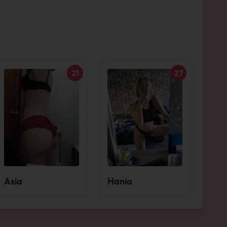
21
27
Asia
Hania