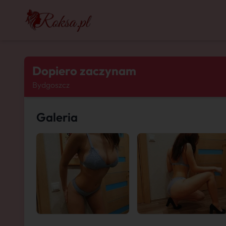
Dopiero zaczynam
Bydgoszcz
Galeria