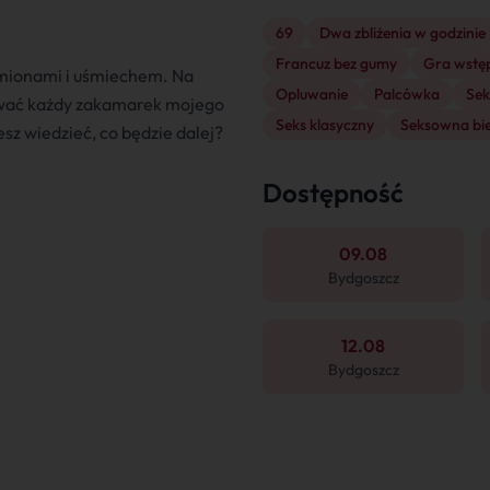
69
Dwa zbliżenia w godzinie
Francuz bez gumy
Gra wstę
amionami i uśmiechem. Na
Opluwanie
Palcówka
Sek
rywać każdy zakamarek mojego
Seks klasyczny
Seksowna bie
esz wiedzieć, co będzie dalej?
Dostępność
09.08
Bydgoszcz
12.08
Bydgoszcz