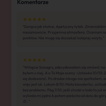
Komentarze
"Gorąca jak słońce, Apetyczny tyłek. Zmienialiśmy
niesamowicie. Przyjemna atmosfera. Oceniam n
punktów. Nie mogę się doczekać kolejnej wizyty."
"Witajcie Szwagry, zdecydowałem się umówić na s
byłem u niej. A o To Moje oceny : Ustawka 10/10: 2
się dodzwonić. Po drodze nikogo nie spotkałem, 
więc jest ok. Lokum 8/10: Mała kawalerka , schludni
bez problemu. Fbg 7/10: jeśli chodzi o loda to już 
wylizala mi jądra A potem pieściła od dołu do gór
:D ."