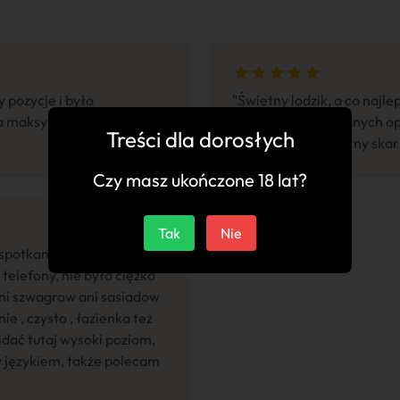
 pozycje i było
"Świetny lodzik, a co najl
a maksymalną liczbę
zmianę, nie ma żadnych op
Treści dla dorosłych
pieniądze to jest istny skar
Czy masz ukończone 18 lat?
Tak
Nie
potkanie , jakiś czas temu
 telefony, nie było ciężko
ani szwagrow ani sasiadow
e , czysto , łazienka też
widać tutaj wysoki poziom,
y językiem, także polecam