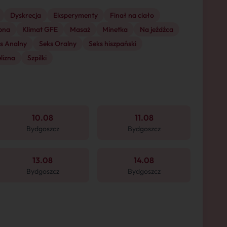
Dyskrecja
Eksperymenty
Finał na ciało
pna
Klimat GFE
Masaż
Minetka
Na jeźdźca
s Analny
Seks Oralny
Seks hiszpański
lizna
Szpilki
10.08
11.08
Bydgoszcz
Bydgoszcz
13.08
14.08
Bydgoszcz
Bydgoszcz