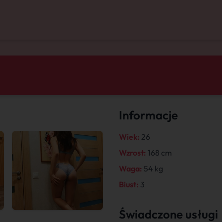
Informacje
Wiek:
26
Wzrost:
168 cm
Waga:
54 kg
Biust:
3
Świadczone usługi