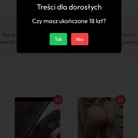
Treści dla dorosłych
Czy masz ukończone 18 lat?
i. Bardzo otwarta na nowe
"Spotkanie pełne wrażeń, 
Tak
Nie
 mnie 10/10. Panowie,
pieszczoty. Czysta, pachn
znowu odwiedzę."
25
26