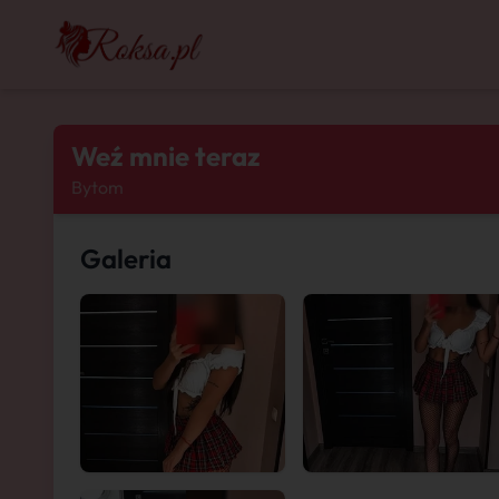
Weź mnie teraz
Bytom
Galeria