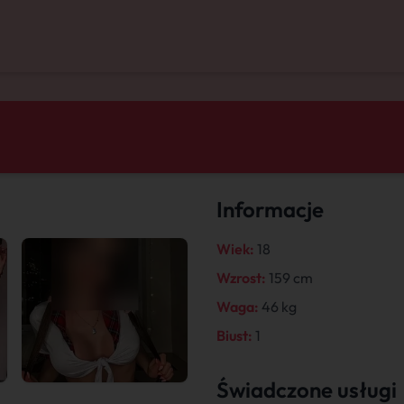
Informacje
Wiek:
18
Wzrost:
159 cm
Waga:
46 kg
Biust:
1
Świadczone usługi