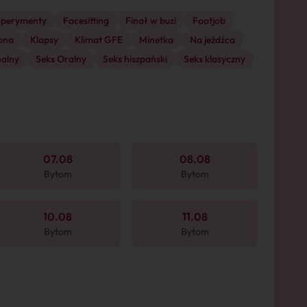
sperymenty
Facesitting
Finał w buzi
Footjob
pna
Klapsy
Klimat GFE
Minetka
Na jeźdźca
nalny
Seks Oralny
Seks hiszpański
Seks klasyczny
07.08
08.08
Bytom
Bytom
10.08
11.08
Bytom
Bytom