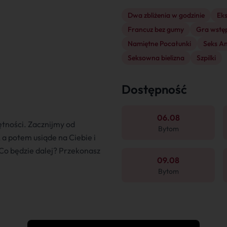
Dwa zbliżenia w godzinie
Ek
Francuz bez gumy
Gra wstę
Namiętne Pocałunki
Seks A
Seksowna bielizna
Szpilki
Dostępność
06.08
ętności. Zacznijmy od
Bytom
 a potem usiąde na Ciebie i
Co będzie dalej? Przekonasz
09.08
Bytom