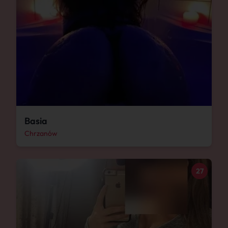
Basia
Chrzanów
27