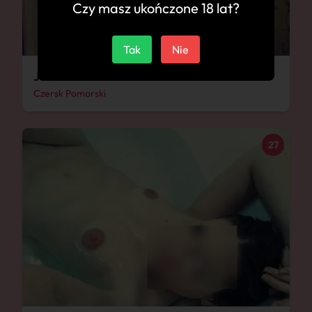
Czy masz ukończone 18 lat?
Tak
Nie
Jola
Czersk Pomorski
27