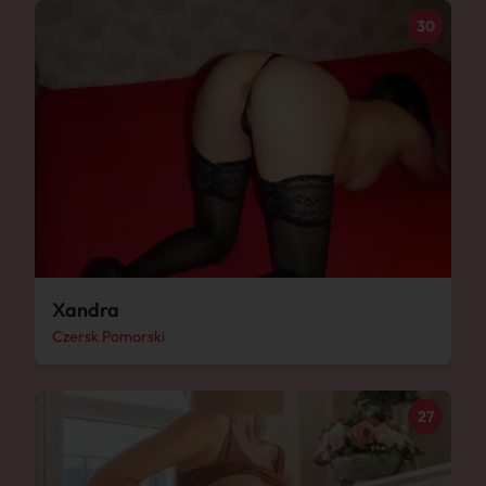
30
Xandra
Czersk Pomorski
27