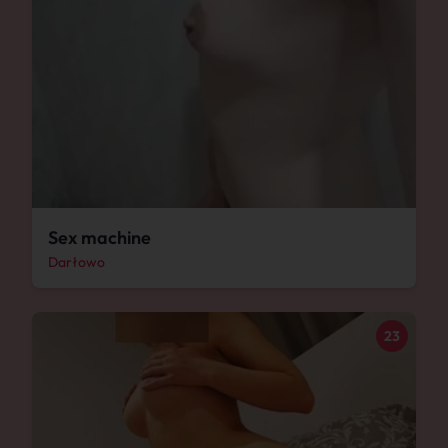
Sex machine
Darłowo
23