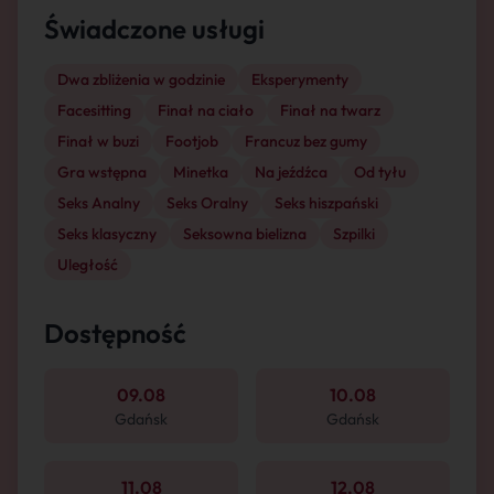
Świadczone usługi
Dwa zbliżenia w godzinie
Eksperymenty
Facesitting
Finał na ciało
Finał na twarz
Finał w buzi
Footjob
Francuz bez gumy
Gra wstępna
Minetka
Na jeźdźca
Od tyłu
Seks Analny
Seks Oralny
Seks hiszpański
Seks klasyczny
Seksowna bielizna
Szpilki
Uległość
Dostępność
09.08
10.08
Gdańsk
Gdańsk
11.08
12.08