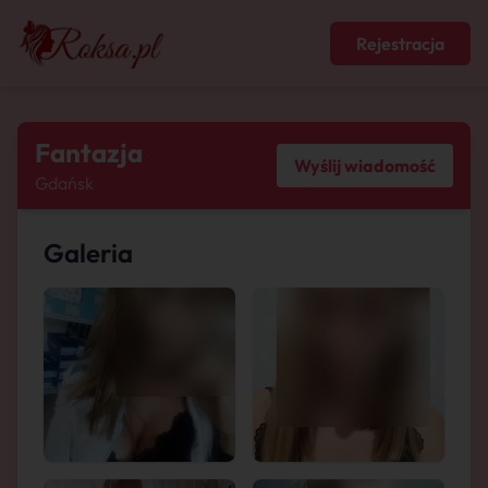
Rejestracja
Fantazja
Wyślij wiadomość
Gdańsk
Galeria