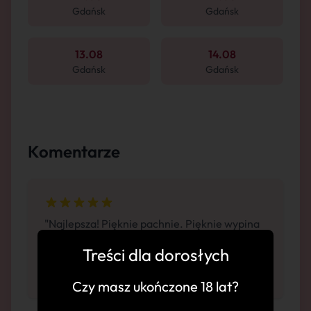
Gdańsk
Gdańsk
13.08
14.08
Gdańsk
Gdańsk
Komentarze
"Najlepsza! Pięknie pachnie. Pięknie wypina
tyłek, swobodna atmosfera. Pełna
Treści dla dorosłych
perfekcja. Potrzebowałem czasu, żeby dojść
do siebie po spotkaniu."
Czy masz ukończone 18 lat?