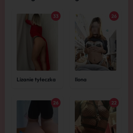
33
26
Lizanie tyłeczka
Ilona
26
22