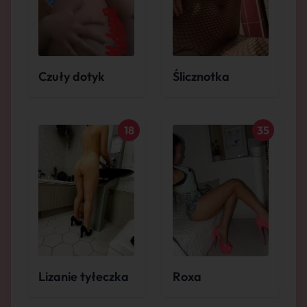
Czuły dotyk
Ślicznotka
18
35
Lizanie tyłeczka
Roxa