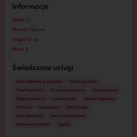
Informacje
Wiek:
27
Wzrost:
168 cm
Waga:
51 kg
Biust:
3
Świadczone usługi
Dwa zbliżenia w godzinie
Finał na ciało
Finał na twarz
Francuz bez gumy
Gra wstępna
Odgrywanie ról
Lizanie jąder
Masaż klasyczny
Minetka
Na jeźdźca
Seks Oralny
Seks klasyczny
Seks z zabawkami
Seksowna bielizna
Szpilki