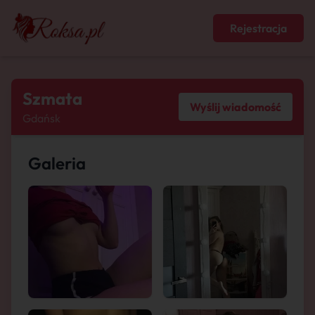
Rejestracja
Szmata
Wyślij wiadomość
Gdańsk
Galeria