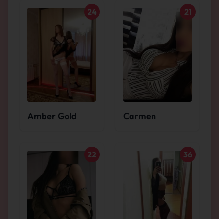
24
21
Amber Gold
Carmen
22
36