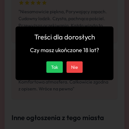
"Niesamowicie piękna, Porywający zapach.
Cudowny lodzik. Czysta, pachnąca pościel.
Przewyższa oczekiwania. Każda wizyta to
niezapomniane doświadczenie."
Treści dla dorosłych
Czy masz ukończone 18 lat?
Tak
Nie
"Odwiedziłem więc mogę się wypowiedzieć:
Zjawiskowe ciało. Pięknie wypina tyłek.
Komfortowa atmosfera. Całkowicie zgodna
z opisem. Wróce na pewno"
Inne ogłoszenia z tego miasta