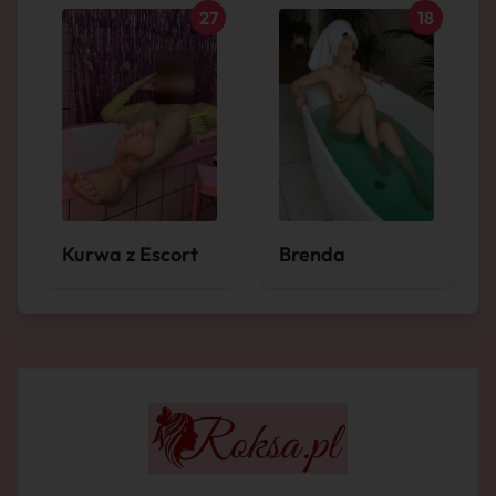
27
18
Kurwa z Escort
Brenda