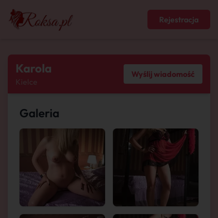
Rejestracja
Karola
Wyślij wiadomość
Kielce
Galeria