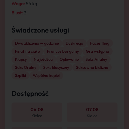
Waga:
54 kg
Biust:
3
Świadczone usługi
Dwa zbliżenia w godzinie
Dyskrecja
Facesitting
Finał na ciało
Francuz bez gumy
Gra wstępna
Klapsy
Na jeźdźca
Opluwanie
Seks Analny
Seks Oralny
Seks klasyczny
Seksowna bielizna
Szpilki
Wspólna kąpiel
Dostępność
06.08
07.08
Kielce
Kielce