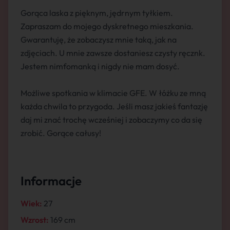
Gorąca laska z pięknym, jędrnym tyłkiem.
Zapraszam do mojego dyskretnego mieszkania.
Gwarantuję, że zobaczysz mnie taką, jak na
zdjęciach. U mnie zawsze dostaniesz czysty ręcznk.
Jestem nimfomanką i nigdy nie mam dosyć.
Możliwe spotkania w klimacie GFE. W łóżku ze mną
każda chwila to przygoda. Jeśli masz jakieś fantazję
daj mi znać trochę wcześniej i zobaczymy co da się
zrobić. Gorące całusy!
Informacje
Wiek:
27
Wzrost:
169 cm