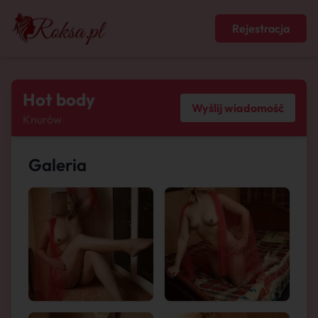
Rejestracja
Hot body
Wyślij wiadomość
Knurów
Galeria