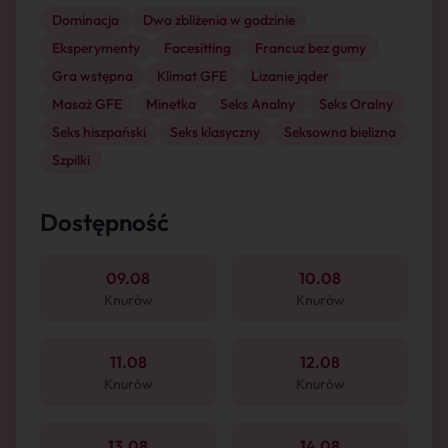
Dominacja
Dwa zbliżenia w godzinie
Eksperymenty
Facesitting
Francuz bez gumy
Gra wstępna
Klimat GFE
Lizanie jąder
Masaż GFE
Minetka
Seks Analny
Seks Oralny
Seks hiszpański
Seks klasyczny
Seksowna bielizna
Szpilki
Dostępność
09.08
10.08
Knurów
Knurów
11.08
12.08
Knurów
Knurów
13.08
14.08