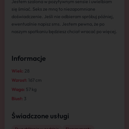
Jestem szalona w pozytywnym sensie i uwielbiam
się śmiać. Seks ze mną to niezapomniane
doświadczenie. Jeśli nie odbieram spróbuj później,
ewentualnie napisz sms. Jestem pewna, że po
naszym spotkaniu będziesz chciał wracać po więcej.
Informacje
Wiek:
28
Wzrost:
167 cm
Waga:
57 kg
Biust:
3
Świadczone usługi