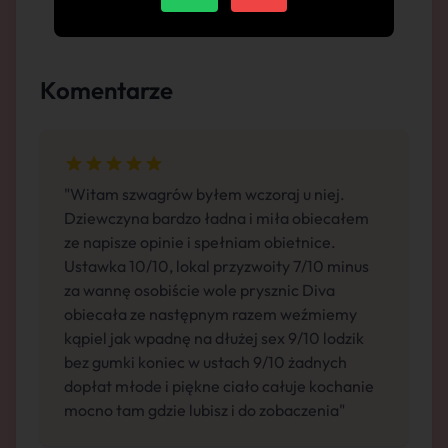
Komentarze
"Witam szwagrów byłem wczoraj u niej.
Dziewczyna bardzo ładna i miła obiecałem
ze napisze opinie i spełniam obietnice.
Ustawka 10/10, lokal przyzwoity 7/10 minus
za wannę osobiście wole prysznic Diva
obiecała ze następnym razem weźmiemy
kąpiel jak wpadnę na dłużej sex 9/10 lodzik
bez gumki koniec w ustach 9/10 żadnych
dopłat młode i piękne ciało całuje kochanie
mocno tam gdzie lubisz i do zobaczenia"