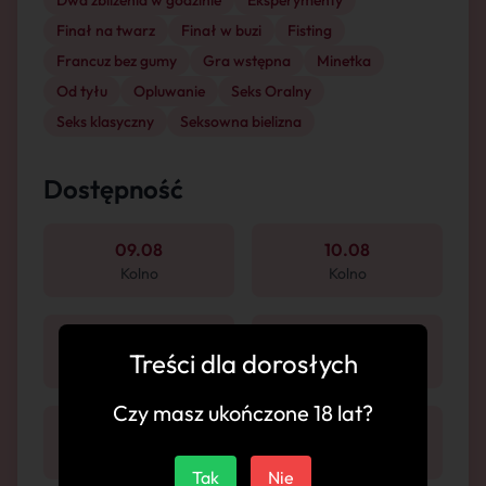
Dwa zbliżenia w godzinie
Eksperymenty
Finał na twarz
Finał w buzi
Fisting
Francuz bez gumy
Gra wstępna
Minetka
Od tyłu
Opluwanie
Seks Oralny
Seks klasyczny
Seksowna bielizna
Dostępność
09.08
10.08
Kolno
Kolno
11.08
12.08
Treści dla dorosłych
Kolno
Kolno
Czy masz ukończone 18 lat?
13.08
14.08
Kolno
Kolno
Tak
Nie