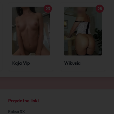
23
28
Kaja Vip
Wikusia
Przydatne linki
Roksa SX