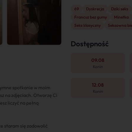
69
Dyskrecja
Dziki seks
Francuz bez gumy
Minetka
Seks klasyczny
Seksowna bie
Dostępność
09.08
Konin
12.08
ntymne spotkanie w moim
Konin
sz na zdjęciach. Otworzę Ci
esz liczyć na pełną
ze staram się zadowolić