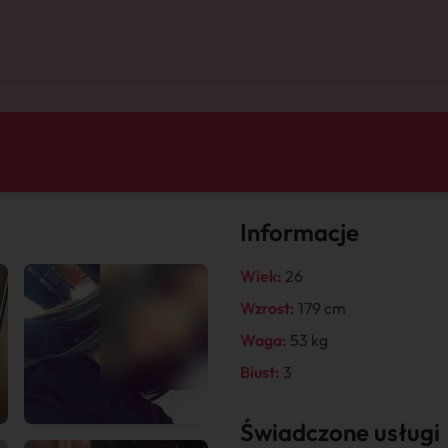
Informacje
Wiek:
26
Wzrost:
179 cm
Waga:
53 kg
Biust:
3
Świadczone usługi