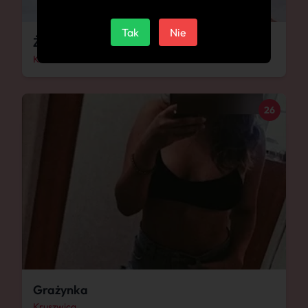
Tak
Nie
Żyleta
Kruszwica
26
Grażynka
Kruszwica