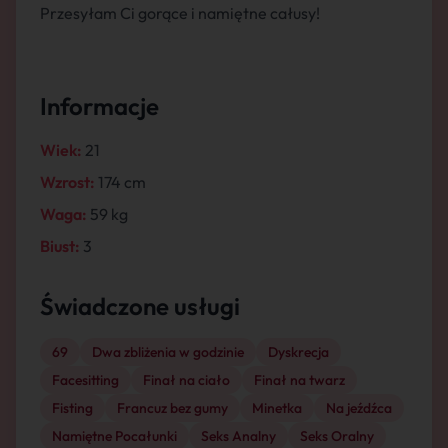
Przesyłam Ci gorące i namiętne całusy!
Informacje
Wiek:
21
Wzrost:
174 cm
Waga:
59 kg
Biust:
3
Świadczone usługi
69
Dwa zbliżenia w godzinie
Dyskrecja
Facesitting
Finał na ciało
Finał na twarz
Fisting
Francuz bez gumy
Minetka
Na jeźdźca
Namiętne Pocałunki
Seks Analny
Seks Oralny