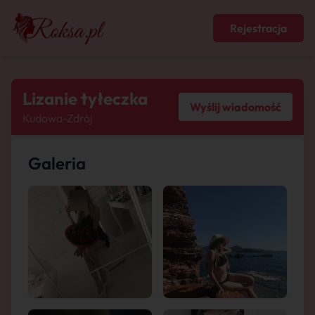
Rejestracja
Lizanie tyłeczka
Wyślij wiadomość
Kudowa-Zdrój
Galeria