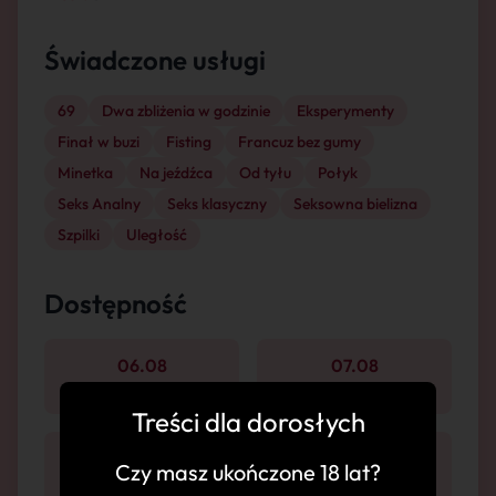
Świadczone usługi
69
Dwa zbliżenia w godzinie
Eksperymenty
Finał w buzi
Fisting
Francuz bez gumy
Minetka
Na jeźdźca
Od tyłu
Połyk
Seks Analny
Seks klasyczny
Seksowna bielizna
Szpilki
Uległość
Dostępność
06.08
07.08
Łódź
Łódź
Treści dla dorosłych
08.08
09.08
Czy masz ukończone 18 lat?
Łódź
Łódź