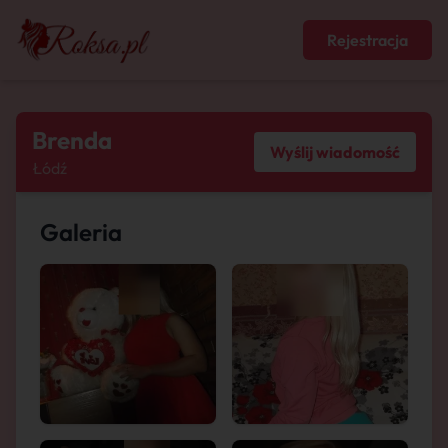
Rejestracja
Brenda
Wyślij wiadomość
Łódź
Galeria