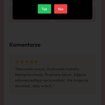
Tak
Nie
10.08
11.08
Łódź
Łódź
Komentarze
"Niezwykle urocza, Doskonałe kształty.
Namiętne chwile. Przytulne lokum. Zdjęcia
odzwierciedlają rzeczywistość. Nie mogę się
doczekać, żeby wrócić."