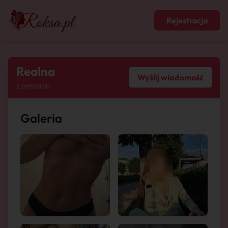
Rejestracja
Realna
Wyślij wiadomość
Łomianki
Galeria