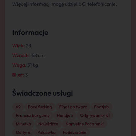
Więcej informacji mogę udzielić Ci telefonicznie.
Informacje
Wiek:
23
Wzrost:
168 cm
Waga:
51 kg
Biust:
3
Świadczone usługi
69
Face fucking
Finał na twarz
Footjob
Francuz bez gumy
Handjob
Odgrywanie ról
Minetka
Na jeźdźca
Namiętne Pocałunki
Od tyłu
Palcówka
Podduszanie