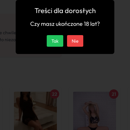
Treści dla dorosłych
Czy masz ukończone 18 lat?
 chwile. Rozmowa jak z
 to niezapomniane
Tak
Nie
22
21