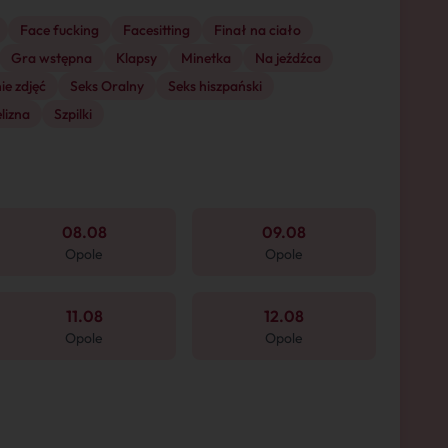
Face fucking
Facesitting
Finał na ciało
Gra wstępna
Klapsy
Minetka
Na jeźdźca
ie zdjęć
Seks Oralny
Seks hiszpański
lizna
Szpilki
08.08
09.08
Opole
Opole
11.08
12.08
Opole
Opole