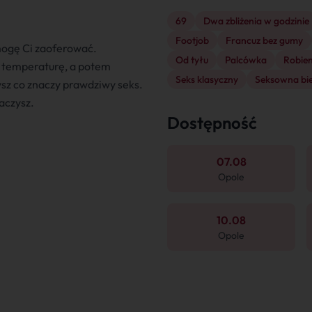
69
Dwa zbliżenia w godzinie
Footjob
Francuz bez gumy
 mogę Ci zaoferować.
Od tyłu
Palcówka
Robien
e temperaturę, a potem
Seks klasyczny
Seksowna bie
sz co znaczy prawdziwy seks.
aczysz.
Dostępność
07.08
Opole
10.08
Opole