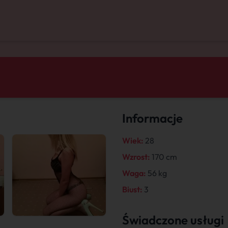
Informacje
Wiek:
28
Wzrost:
170 cm
Waga:
56 kg
Biust:
3
Świadczone usługi