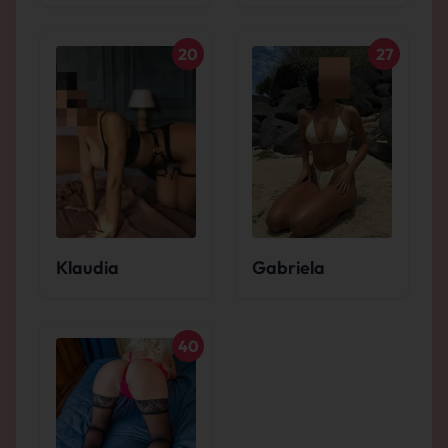
20
27
Klaudia
Gabriela
40