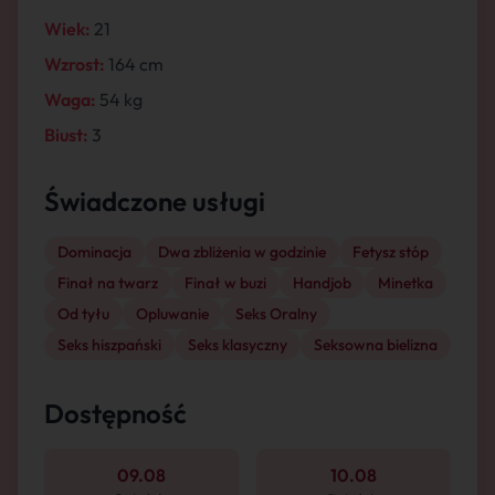
Wiek:
21
Wzrost:
164 cm
Waga:
54 kg
Biust:
3
Świadczone usługi
Dominacja
Dwa zbliżenia w godzinie
Fetysz stóp
Finał na twarz
Finał w buzi
Handjob
Minetka
Od tyłu
Opluwanie
Seks Oralny
Seks hiszpański
Seks klasyczny
Seksowna bielizna
Dostępność
09.08
10.08