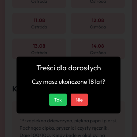
Ostróda
Ostróda
11.08
12.08
Ostróda
Ostróda
13.08
14.08
Ostróda
Ostróda
Treści dla dorosłych
Czy masz ukończone 18 lat?
Komentarze
Tak
Nie
"Przepiękna dziewczyna, piękna pupa i piersi.
Pachnąca cipka. prysznic i czysty ręcznik.
Daje 100/100. Kiedy będę w okolicy, na