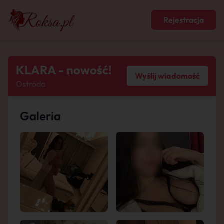
Rejestracja
KLARA - nowość!
Wyślij wiadomość
Ostróda
Galeria