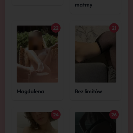
matmy
22
21
Magdalena
Bez limitów
24
26