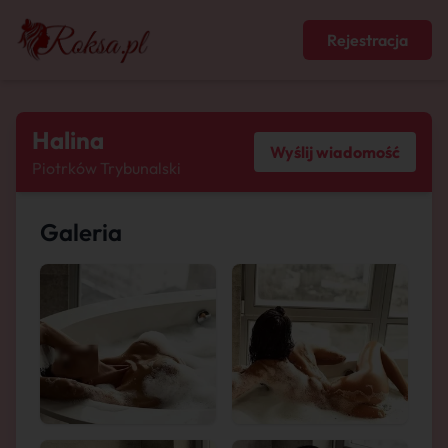
Rejestracja
Halina
Wyślij wiadomość
Piotrków Trybunalski
Galeria