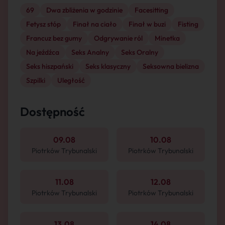
69
Dwa zbliżenia w godzinie
Facesitting
Fetysz stóp
Finał na ciało
Finał w buzi
Fisting
Francuz bez gumy
Odgrywanie ról
Minetka
Na jeźdźca
Seks Analny
Seks Oralny
Seks hiszpański
Seks klasyczny
Seksowna bielizna
Szpilki
Uległość
Dostępność
09.08
10.08
Piotrków Trybunalski
Piotrków Trybunalski
11.08
12.08
Piotrków Trybunalski
Piotrków Trybunalski
13.08
14.08