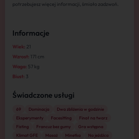
potrzebujesz więcej informacji, śmiało zadzwoń.
Informacje
Wiek:
21
Wzrost:
171 cm
Waga:
57 kg
Biust:
3
Świadczone usługi
69
Dominacja
Dwa zbliżenia w godzinie
Eksperymenty
Facesitting
Finał na twarz
Fisting
Francuz bez gumy
Gra wstępna
Klimat GFE
Masaż
Minetka
Na jeźdźca