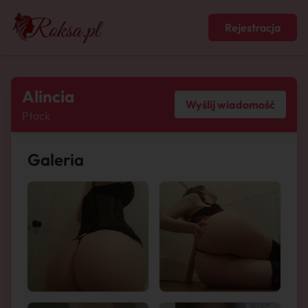
Rejestracja
Alincia
Wyślij wiadomość
Płock
Galeria