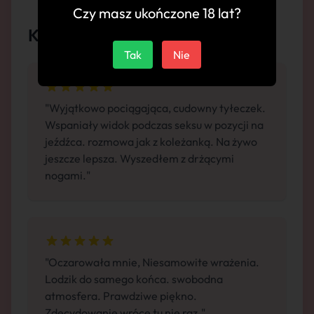
Czy masz ukończone 18 lat?
Komentarze
Tak
Nie
"Wyjątkowo pociągająca, cudowny tyłeczek.
Wspaniały widok podczas seksu w pozycji na
jeźdźca. rozmowa jak z koleżanką. Na żywo
jeszcze lepsza. Wyszedłem z drżącymi
nogami."
"Oczarowała mnie, Niesamowite wrażenia.
Lodzik do samego końca. swobodna
atmosfera. Prawdziwe piękno.
Zdecydowanie wrócę tu nie raz."