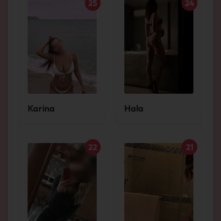
25
24
Karina
Hala
22
21