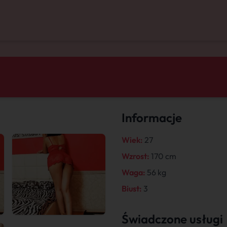
Informacje
Wiek:
27
Wzrost:
170 cm
Waga:
56 kg
Biust:
3
Świadczone usługi