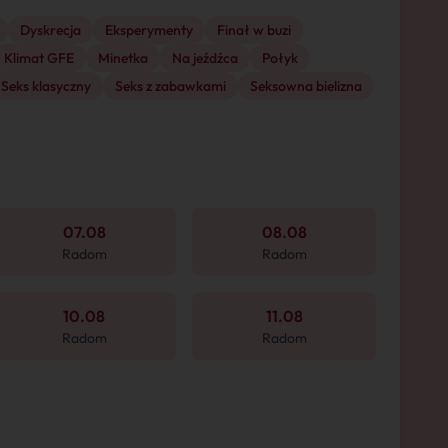
Dyskrecja
Eksperymenty
Finał w buzi
Klimat GFE
Minetka
Na jeźdźca
Połyk
Seks klasyczny
Seks z zabawkami
Seksowna bielizna
07.08
08.08
Radom
Radom
10.08
11.08
Radom
Radom