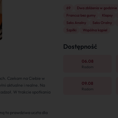
69
Dwa zbliżenia w godzinie
Francuz bez gumy
Klapsy
Seks Analny
Seks Oralny
Szpilki
Wspólna kąpiel
Dostępność
06.08
Radom
ach. Czekam na Ciebie w
09.08
ni aktualne i realne. Na
Radom
kadzał. W trakcie spotkania
ną to prawdziwa uczta dla