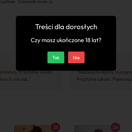
 możliwe. Odwiedź mnie, a
Treści dla dorosłych
Czy masz ukończone 18 lat?
Tak
Nie
o końca, Przytulne lokum.
"Niezwykła dama, Kuszący 
cę tu nie raz."
Przytulne lokum. Piękniejsz
21
26