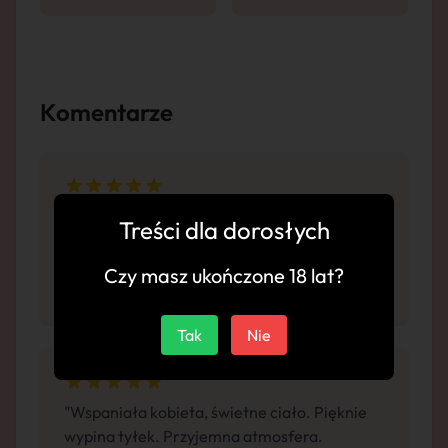
Komentarze
"Najlepsza! Gorący temperament. Lodzik do
Treści dla dorosłych
samego końca. Przytulne lokum. Jak dla
mnie 10/10. Nie mogę się doczekać kolejnej
Czy masz ukończone 18 lat?
wizyty."
Tak
Nie
"Wspaniała kobieta, świetne ciało. Pięknie
wypina tyłek. Przyjemna atmosfera.