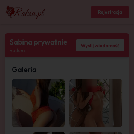
Rejestracja
Sabina prywatnie
Wyślij wiadomość
Radom
Galeria