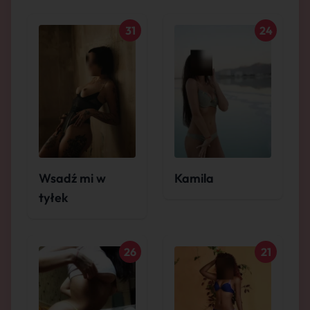
31
24
Wsadź mi w
Kamila
tyłek
26
21