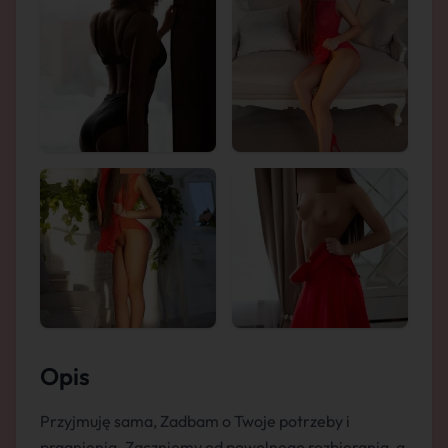
Opis
Przyjmuję sama, Zadbam o Twoje potrzeby i
pragnienia. Zaczniemy od powolnego rozbierania, a