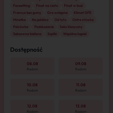
Facesitting
Finał na ciało
Finał w buzi
Francuz bez gumy
Gra wstępna
Klimat GFE
Minetka
Na jeźdźca
Od tyłu
Ostre słówka
Palcówka
Podduszanie
Seks klasyczny
Seksowna bielizna
Szpilki
Wspólna kąpiel
Dostępność
08.08
09.08
Radom
Radom
10.08
11.08
Radom
Radom
12.08
13.08
Radom
Radom