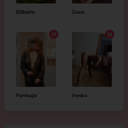
Elżbieta
Zosia
27
23
Fantazja
Irenka