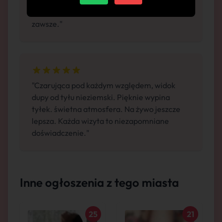
Super lodzik, Komfortowa atmosfera. Jak dla
mnie 10/10. Spotkanie, które zapamiętam na
zawsze."
"Czarująca pod każdym względem, widok
dupy od tyłu nieziemski. Pięknie wypina
tyłek. świetna atmosfera. Na żywo jeszcze
lepsza. Każda wizyta to niezapomniane
doświadczenie."
Inne ogłoszenia z tego miasta
25
21