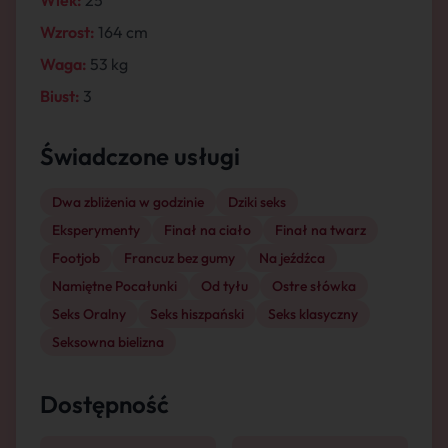
Wiek:
25
Wzrost:
164 cm
Waga:
53 kg
Biust:
3
Świadczone usługi
Dwa zbliżenia w godzinie
Dziki seks
Eksperymenty
Finał na ciało
Finał na twarz
Footjob
Francuz bez gumy
Na jeźdźca
Namiętne Pocałunki
Od tyłu
Ostre słówka
Seks Oralny
Seks hiszpański
Seks klasyczny
Seksowna bielizna
Dostępność