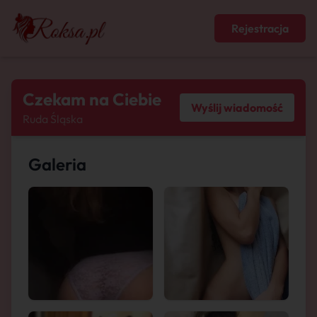
Rejestracja
Czekam na Ciebie
Wyślij wiadomość
Ruda Śląska
Galeria