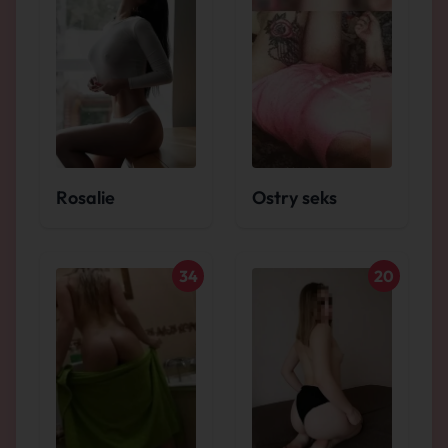
Rosalie
Ostry seks
34
20