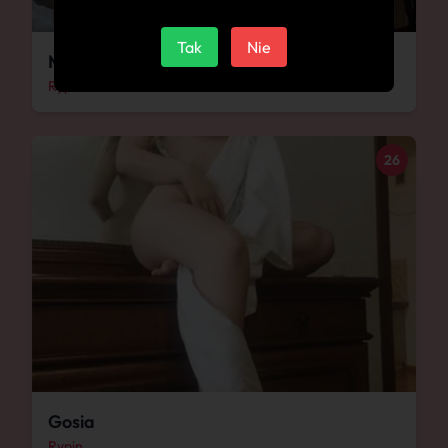
Tak
Nie
Marysia
Rypin
26
Gosia
Rypin