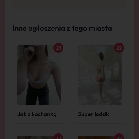
Inne ogłoszenia z tego miasta
21
22
Jak z kochanką
Super lodzik
22
32