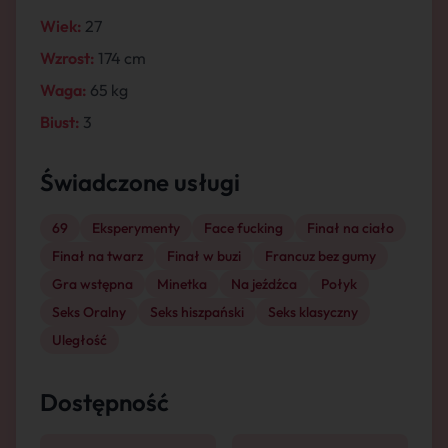
Wiek:
27
Wzrost:
174 cm
Waga:
65 kg
Biust:
3
Świadczone usługi
69
Eksperymenty
Face fucking
Finał na ciało
Finał na twarz
Finał w buzi
Francuz bez gumy
Gra wstępna
Minetka
Na jeźdźca
Połyk
Seks Oralny
Seks hiszpański
Seks klasyczny
Uległość
Dostępność