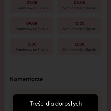
07.08
08.08
Siemianowice Śląskie
Siemianowice Śląskie
09.08
10.08
Siemianowice Śląskie
Siemianowice Śląskie
11.08
12.08
Siemianowice Śląskie
Siemianowice Śląskie
Komentarze
Treści dla dorosłych
"Bardzo sympatyczna, Gorący temperament.
Pięknie wypina tyłek. Prysznic i świeży