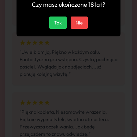
Czy masz ukończone 18 lat?
ręcznik. Pełen profesjonalizm. Regularnie
będę korzystał z jej usług."
Tak
Nie
"Uwielbiam ją, Piękno w każdym calu.
Fantastyczna gra wstępna. Czysta, pachnąca
pościel. Wygląda jak na zdjęciach. Już
planuję kolejną wizytę."
"Piękna kobieta, Niesamowite wrażenia.
Pięknie wypina tyłek, świetna atmosfera.
Przewyższa oczekiwania. Jak będę
przejazdem to znowu odwiedzę."