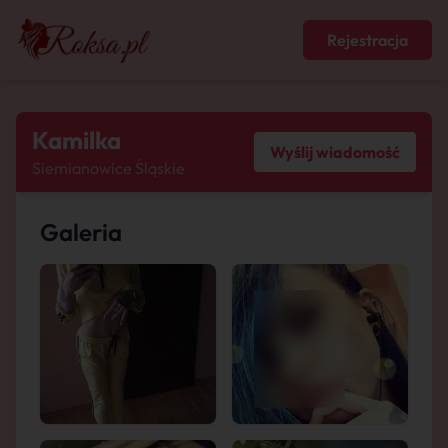
Rejestracja
Kamilka
Wyślij wiadomość
Siemianowice Śląskie
Galeria