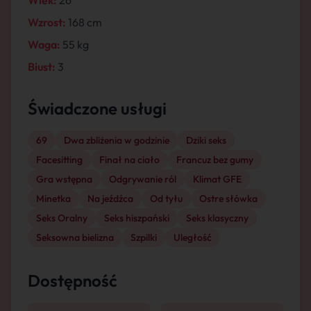
Wiek:
26
Wzrost:
168 cm
Waga:
55 kg
Biust:
3
Świadczone usługi
69
Dwa zbliżenia w godzinie
Dziki seks
Facesitting
Finał na ciało
Francuz bez gumy
Gra wstępna
Odgrywanie ról
Klimat GFE
Minetka
Na jeźdźca
Od tyłu
Ostre słówka
Seks Oralny
Seks hiszpański
Seks klasyczny
Seksowna bielizna
Szpilki
Uległość
Dostępność