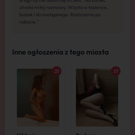
drugi raz nie udało się strzelić. Na koniec
chwila miłej rozmowy. Wizyta w łazience,
buziak I do następnego. Rozliczenie po
robocie."
Inne ogłoszenia z tego miasta
21
37