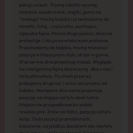
pokoju uciech. Trochę robótki ręcznej,
miziania, spada stanik, majtki, guma na
“małego” trochę lodzika i przechodzimy do
minetki, tutaj...czyściutko, pachnąco,
cipeczka fajna, Można długo pieścić, diva nie
protestuje :) Akcja na właściwym poziomie.
Przechodzimy do lodzika, trochę miziania I
pozycja w klasycznym stylu, strzał w gumie.
W przerwie diva proponuję masaż. Wygląda
na inteligentną fajną dziewczynę. dba o nas I
miłą atmosferę. Po chwili przerwy
próbujemy drugi raz :) znów zaczynamy od
lodzika. Następnie diva sama proponuję
pozycję: na stojąco od tyłu obok lustra.
Miejsce nie przypadkowe bo widoki
rewelacyjne. Znów na łóżko, pozycja od tyłu
leżąc. Dużo pozycji przerobionych,
klasycznie, na jeźdźca, boczkiem ale niestety