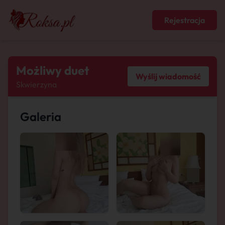
Rejestracja
Możliwy duet
Wyślij wiadomość
Skwierzyna
Galeria