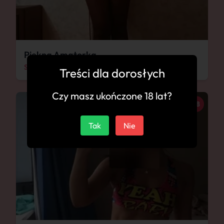
Piękna Amatorka
Sokołów Podlaski
Treści dla dorosłych
Czy masz ukończone 18 lat?
28
Tak
Nie