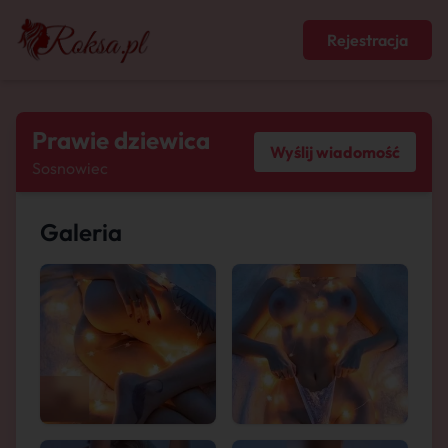
Rejestracja
Prawie dziewica
Wyślij wiadomość
Sosnowiec
Galeria