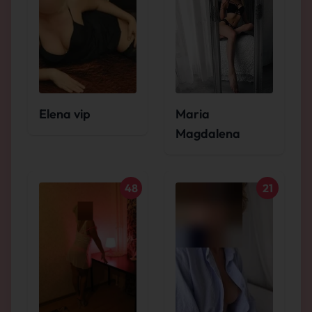
Elena vip
Maria
Magdalena
48
21