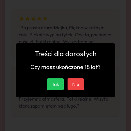
"Po prostu czarodziejka, Piękno w każdym
calu. Pięknie wypina tyłek. Czysta, pachnąca
pościel. Fotki realne. Wyszedłem na
miękkich nogach"
Treści dla dorosłych
Czy masz ukończone 18 lat?
Tak
Nie
"Byłem dziś u tej dziewczyny, gorący
temperament. Fantastyczna gra wstępna.
Przyjemna atmosfera. Fotki realne. Wizyta,
którą zapamiętam na długo."