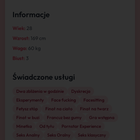
Informacje
Wiek:
28
Wzrost:
169 cm
Waga:
60 kg
Biust:
3
Świadczone usługi
Dwa zbliżenia w godzinie
Dyskrecja
Eksperymenty
Face fucking
Facesitting
Fetysz stóp
Finał na ciało
Finał na twarz
Finał w buzi
Francuz bez gumy
Gra wstępna
Minetka
Od tyłu
Pornstar Experience
Seks Analny
Seks Oralny
Seks klasyczny