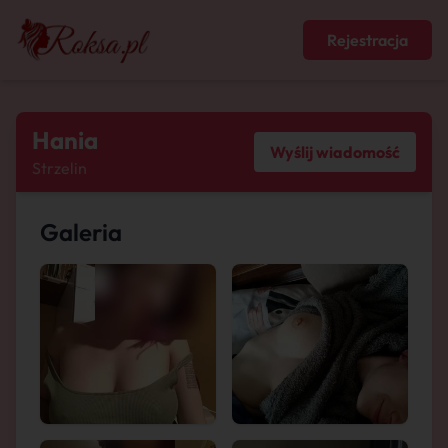
Rejestracja
Hania
Wyślij wiadomość
Strzelin
Galeria