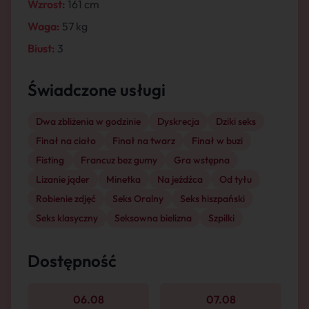
Wzrost:
161 cm
Waga:
57 kg
Biust:
3
Świadczone usługi
Dwa zbliżenia w godzinie
Dyskrecja
Dziki seks
Finał na ciało
Finał na twarz
Finał w buzi
Fisting
Francuz bez gumy
Gra wstępna
Lizanie jąder
Minetka
Na jeźdźca
Od tyłu
Robienie zdjęć
Seks Oralny
Seks hiszpański
Seks klasyczny
Seksowna bielizna
Szpilki
Dostępność
06.08
07.08