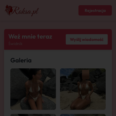
Rejestracja
Weź mnie teraz
Wyślij wiadomość
Świdnik
Galeria