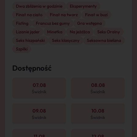
Dwa zbliżenia w godzinie
Eksperymenty
Finał na ciało
Finał na twarz
Finał w buzi
Fisting
Francuz bez gumy
Gra wstępna
Lizanie jąder
Minetka
Na jeźdźca
Seks Oralny
Seks hiszpański
Seks klasyczny
Seksowna bielizna
Szpilki
Dostępność
07.08
08.08
Świdnik
Świdnik
09.08
10.08
Świdnik
Świdnik
11.08
12.08