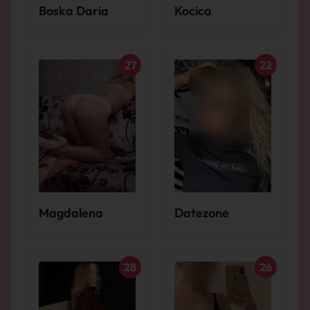
Boska Daria
Kocica
27
22
Magdalena
Datezone
28
26