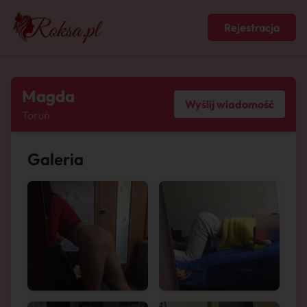
Rejestracja
Magda
Wyślij wiadomość
Toruń
Galeria