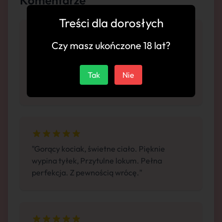
Komentarze
Treści dla dorosłych
Czy masz ukończone 18 lat?
"Zieleń jej haleczki obłędnie komponuje się z
jej piersiami, w życiu lepszego obrazu nie
Tak
Nie
widziałem kiedy zmysłowo jechała na
rumaku.."
"Gorący kociak, świetne ciało. Pięknie
wypina tyłek, Przytulne lokum. Pełna
perfekcja. Z pewnością wrócę."