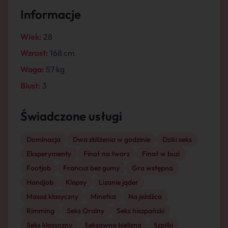
Informacje
Wiek:
28
Wzrost:
168 cm
Waga:
57 kg
Biust:
3
Świadczone usługi
Dominacja
Dwa zbliżenia w godzinie
Dziki seks
Eksperymenty
Finał na twarz
Finał w buzi
Footjob
Francuz bez gumy
Gra wstępna
Handjob
Klapsy
Lizanie jąder
Masaż klasyczny
Minetka
Na jeźdźca
Rimming
Seks Oralny
Seks hiszpański
Seks klasyczny
Seksowna bielizna
Szpilki