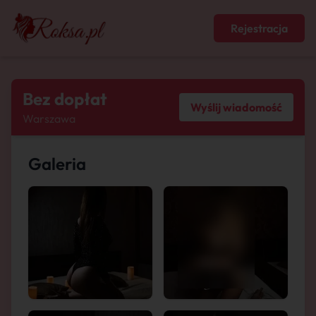
Rejestracja
Bez dopłat
Wyślij wiadomość
Warszawa
Galeria