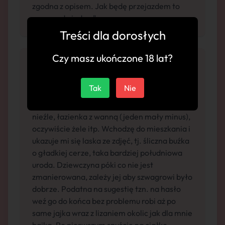
zgodna z opisem. Jak będę przejazdem to
znowu odwiedzę."
Treści dla dorosłych
Czy masz ukończone 18 lat?
"Ustawka standardowa na 2 telefony.
Tak
Nie
Przyjmuje w bloku w centrum. Mieszkanie po
generalnym remoncie więc jest na prawdę
nieźle, łazienka z wanną (jeden mały minus),
oczywiście żele itp. Wchodzę do mieszkania i
ukazuje mi się laska ze zdjęć, tj. śliczna buźka
o gładkiej cerze, taka bardziej południowa
uroda. Dziewczyna póki co nie jest
zmanierowana, zależy jej aby szwagrowi było
dobrze. Podatna na sugestię tzn. na hasło
weź go do końca bez problemu robi aż po
same jajka wraz z lizaniem okolic jak dla mnie