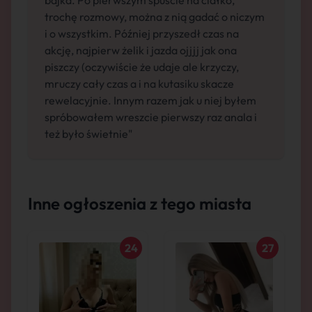
bajka. Po pierwszym spuście na ciałko,
trochę rozmowy, można z nią gadać o niczym
i o wszystkim. Później przyszedł czas na
akcję, najpierw żelik i jazda ojjjj jak ona
piszczy (oczywiście że udaje ale krzyczy,
mruczy cały czas a i na kutasiku skacze
rewelacyjnie. Innym razem jak u niej byłem
spróbowałem wreszcie pierwszy raz anala i
też było świetnie"
Inne ogłoszenia z tego miasta
24
27