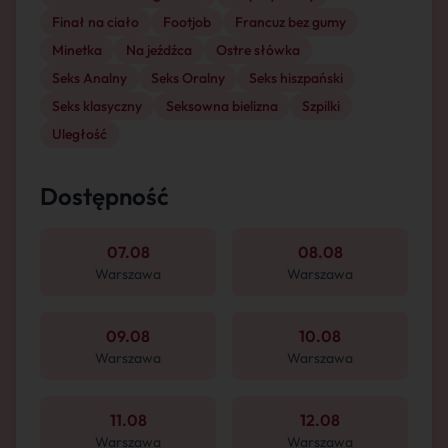
Finał na ciało
Footjob
Francuz bez gumy
Minetka
Na jeźdźca
Ostre słówka
Seks Analny
Seks Oralny
Seks hiszpański
Seks klasyczny
Seksowna bielizna
Szpilki
Uległość
Dostępność
07.08
08.08
Warszawa
Warszawa
09.08
10.08
Warszawa
Warszawa
11.08
12.08
Warszawa
Warszawa