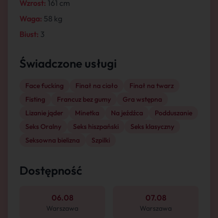
Wzrost:
161 cm
Waga:
58 kg
Biust:
3
Świadczone usługi
Face fucking
Finał na ciało
Finał na twarz
Fisting
Francuz bez gumy
Gra wstępna
Lizanie jąder
Minetka
Na jeźdźca
Podduszanie
Seks Oralny
Seks hiszpański
Seks klasyczny
Seksowna bielizna
Szpilki
Dostępność
06.08
07.08
Warszawa
Warszawa