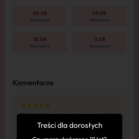
08.08
09.08
Warszawa
Warszawa
10.08
11.08
Warszawa
Warszawa
Komentarze
"Odwiedziłem więc mogę się wypowiedzieć:
Porywający zapach. Pachnąca cipka.
Treści dla dorosłych
Komfortowa atmosfera. Twarz 10/10, ciało
10/10, usługi 10/10. Regularnie będę