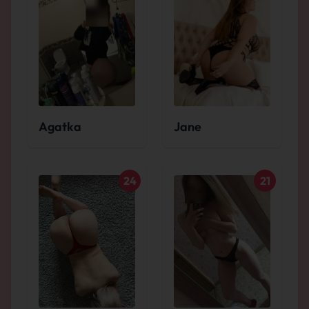
Agatka
Jane
24
21