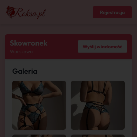
Rejestracja
Skowronek
Wyślij wiadomość
Warszawa
Galeria