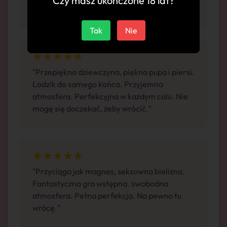
Czy masz ukończone 18 lat?
korzystał z jej usług."
Tak
Nie
"Przepiękna dziewczyna, piękna pupa i piersi.
Lodzik do samego końca. Przyjemna
atmosfera. Perfekcyjna w każdym calu. Nie
mogę się doczekać, żeby wrócić."
"Przyciąga jak magnes, seksowna bielizna.
Fantastyczna gra wstępna. swobodna
atmosfera. Pełna perfekcja. Na pewno tu
wrócę."