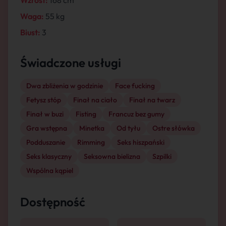
Wzrost:
168 cm
Waga:
55 kg
Biust:
3
Świadczone usługi
Dwa zbliżenia w godzinie
Face fucking
Fetysz stóp
Finał na ciało
Finał na twarz
Finał w buzi
Fisting
Francuz bez gumy
Gra wstępna
Minetka
Od tyłu
Ostre słówka
Podduszanie
Rimming
Seks hiszpański
Seks klasyczny
Seksowna bielizna
Szpilki
Wspólna kąpiel
Dostępność