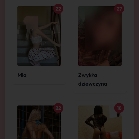
22
27
Mia
Zwykła
dziewczyna
22
18