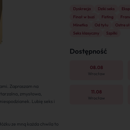
Dyskrecja
Dziki seks
Eks
Finał w buzi
Fisting
Fran
Minetka
Od tyłu
Ostre s
Seks klasyczny
Szpilki
Dostępność
08.08
Wrocław
tami. Zapraszam na
11.08
tarzalna, zmysłowa,
Wrocław
niespodzianek. Lubię seks i
 łóżku ze mną każda chwila to