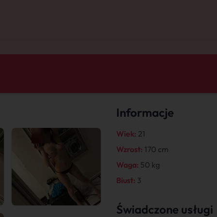
Informacje
Wiek:
21
Wzrost:
170 cm
Waga:
50 kg
Biust:
3
Świadczone usługi