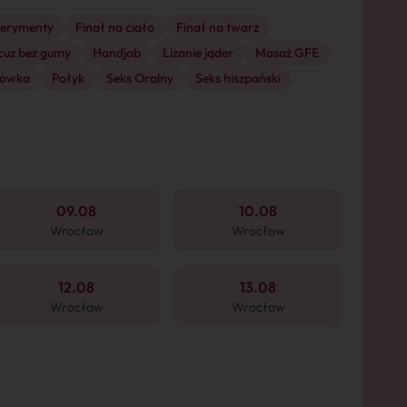
perymenty
Finał na ciało
Finał na twarz
cuz bez gumy
Handjob
Lizanie jąder
Masaż GFE
łówka
Połyk
Seks Oralny
Seks hiszpański
09.08
10.08
Wrocław
Wrocław
12.08
13.08
Wrocław
Wrocław