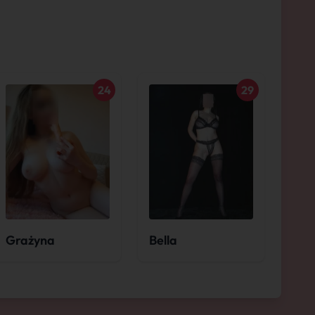
24
29
Grażyna
Bella