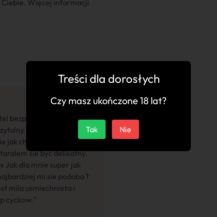
Ciebie. Więcej informacji
Treści dla dorosłych
Czy masz ukończone 18 lat?
2 tel bezproblemowo. 2.
Tak
Nie
zytulny i czysty Lazienka
e jak chcesz i panna
aralem sie byc delikatny.
x Jak dla mnie super jak
najbardziej mi sie podoba 1'
est mila usmiechnieta i
np cyckow."