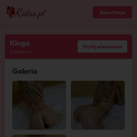
Rejestracja
Kinga
Wyślij wiadomość
Zakopane
Galeria