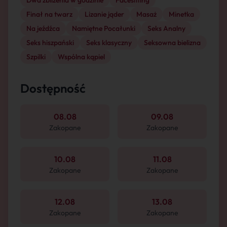
Dwa zbliżenia w godzinie
Facesitting
Finał na twarz
Lizanie jąder
Masaż
Minetka
Na jeźdźca
Namiętne Pocałunki
Seks Analny
Seks hiszpański
Seks klasyczny
Seksowna bielizna
Szpilki
Wspólna kąpiel
Dostępność
08.08
09.08
Zakopane
Zakopane
10.08
11.08
Zakopane
Zakopane
12.08
13.08
Zakopane
Zakopane