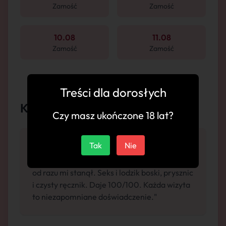
Zamość
Zamość
10.08
11.08
Zamość
Zamość
Treści dla dorosłych
Komentarze
Czy masz ukończone 18 lat?
Tak
Nie
"Zjawiskowa dziewczyna, na widok jej cycków
od razu mi stanął. Seks i lodzik boski, prysznic
i czysty ręcznik. Daje 100/100. Każda wizyta
to niezapomniane doświadczenie."