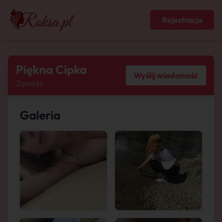
Rejestracja
Piękna Cipka
Wyślij wiadomość
Zamość
Galeria