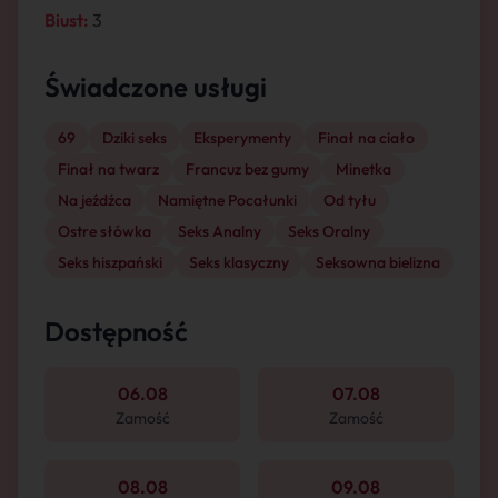
Biust:
3
Świadczone usługi
69
Dziki seks
Eksperymenty
Finał na ciało
Finał na twarz
Francuz bez gumy
Minetka
Na jeźdźca
Namiętne Pocałunki
Od tyłu
Ostre słówka
Seks Analny
Seks Oralny
Seks hiszpański
Seks klasyczny
Seksowna bielizna
Dostępność
06.08
07.08
Zamość
Zamość
08.08
09.08