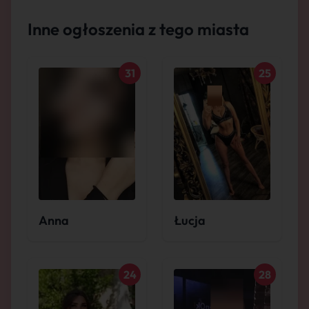
Inne ogłoszenia z tego miasta
31
25
Anna
Łucja
24
28