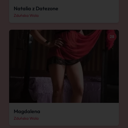
Natalia z Datezone
Zduńska Wola
28
Magdalena
Zduńska Wola