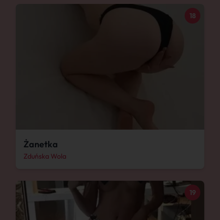
18
Żanetka
Zduńska Wola
19