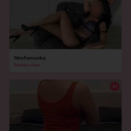
Nimfomanka
Zduńska Wola
27