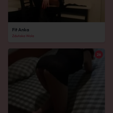
Fit Anka
Zduńska Wola
26