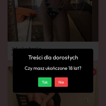
Jak z kochanką
Zduńska Wola
Treści dla dorosłych
Czy masz ukończone 18 lat?
33
Tak
Nie