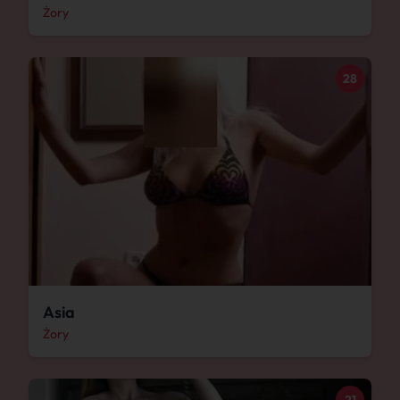
Żory
28
Asia
Żory