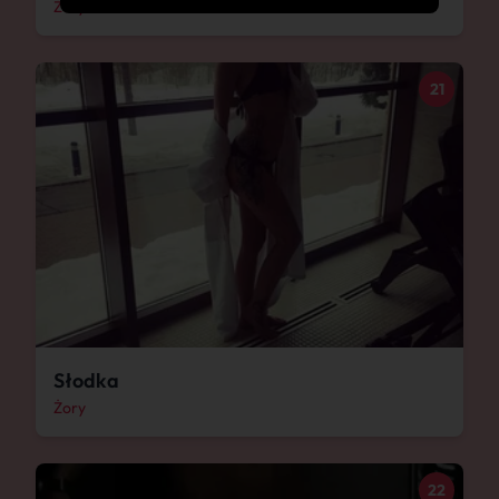
Żory
21
Słodka
Żory
22