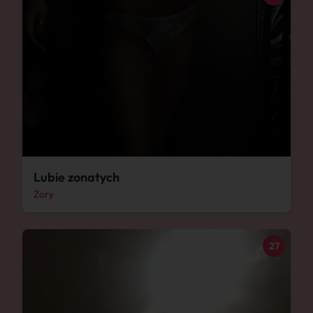
Lubie zonatych
Żory
27