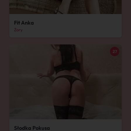
Fit Anka
Żory
27
Słodka Pokusa