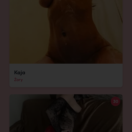
Kaja
Żory
30