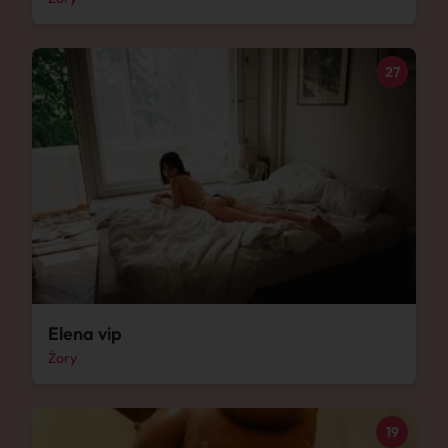
27
Elena vip
Żory
19