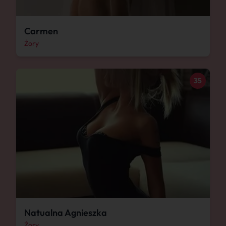
Carmen
Żory
35
Natualna Agnieszka
Żory