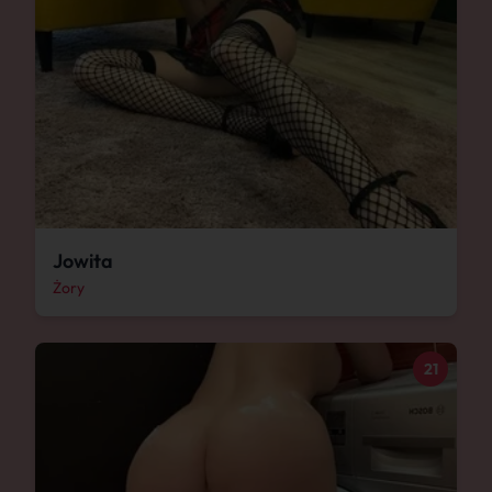
Jowita
Żory
21