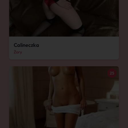
Calineczka
Żory
25