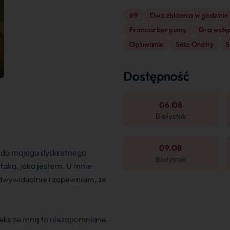
69
Dwa zbliżenia w godzinie
Francuz bez gumy
Gra wstę
Opluwanie
Seks Oralny
S
Dostępność
06.08
Białystok
09.08
ź do mojego dyskretnego
Białystok
taką, jaka jestem. U mnie
ndwywidualnie i zapewniam, że
Seks ze mną to niezapomniane