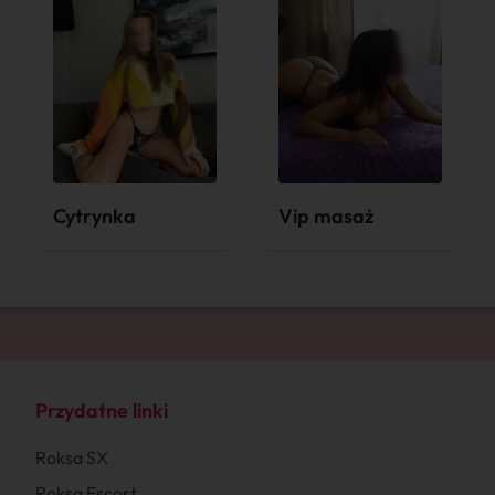
Cytrynka
Vip masaż
Przydatne linki
Roksa SX
Roksa Escort