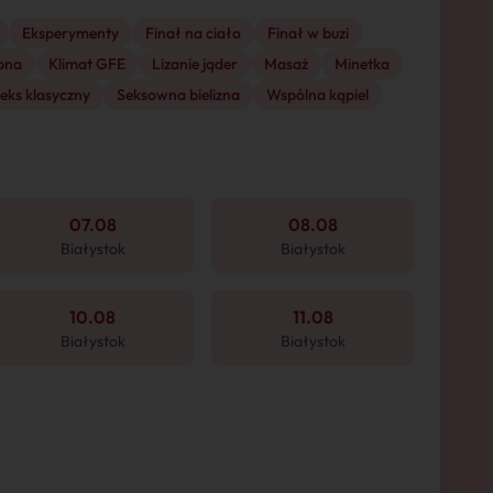
Eksperymenty
Finał na ciało
Finał w buzi
pna
Klimat GFE
Lizanie jąder
Masaż
Minetka
eks klasyczny
Seksowna bielizna
Wspólna kąpiel
07.08
08.08
Białystok
Białystok
10.08
11.08
Białystok
Białystok