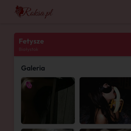
Fetysze
Białystok
Galeria