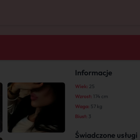
Informacje
Wiek:
25
Wzrost:
174 cm
Waga:
57 kg
Biust:
3
Świadczone usługi