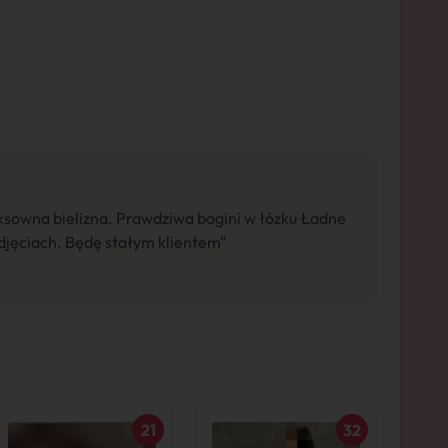
ksowna bielizna. Prawdziwa bogini w łózku Ładne
zdjęciach. Będę stałym klientem"
21
32