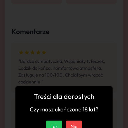
Komentarze
"Bardzo sympatyczna, Wspaniały tyłeczek.
Lodzik do końca, Komfortowa atmosfera.
Zasługuje na 100/100. Chciałbym wracać
codziennie."
Treści dla dorosłych
Czy masz ukończone 18 lat?
"Piękna kobieta, gorący temperament.
Bardzo otwarta na nowe doświadczenia.
Tak
Nie