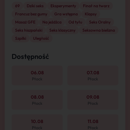
69
Dziki seks
Eksperymenty
Finał na twarz
Francuz bez gumy
Gra wstępna
Klapsy
Masaż GFE
Na jeźdźca
Od tyłu
Seks Oralny
Seks hiszpański
Seks klasyczny
Seksowna bielizna
Szpilki
Uległość
Dostępność
06.08
07.08
Płock
Płock
08.08
09.08
Płock
Płock
10.08
11.08
Płock
Płock