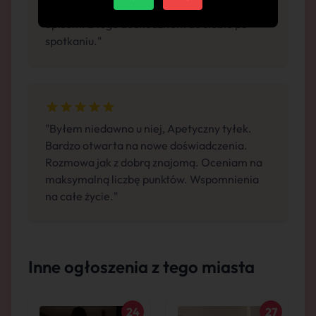
swobodna atmosfera. Całkowicie zgodna z
opisem. Długo dochodziłem do siebie po
spotkaniu."
"Byłem niedawno u niej, Apetyczny tyłek.
Bardzo otwarta na nowe doświadczenia.
Rozmowa jak z dobrą znajomą. Oceniam na
maksymalną liczbę punktów. Wspomnienia
na całe życie."
Inne ogłoszenia z tego miasta
24
27