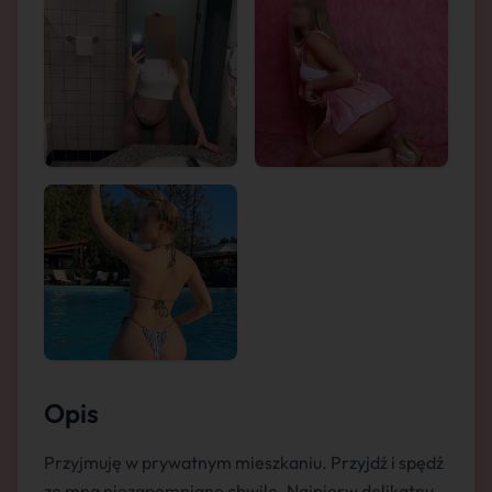
Opis
Przyjmuję w prywatnym mieszkaniu. Przyjdź i spędź
ze mną niezapomniane chwile. Najpierw delikatny