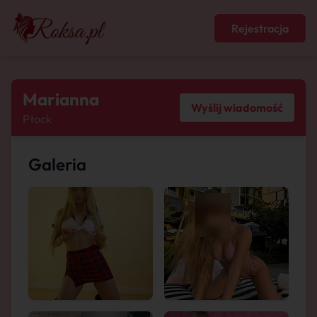
Rejestracja
Marianna
Wyślij wiadomość
Płock
Galeria