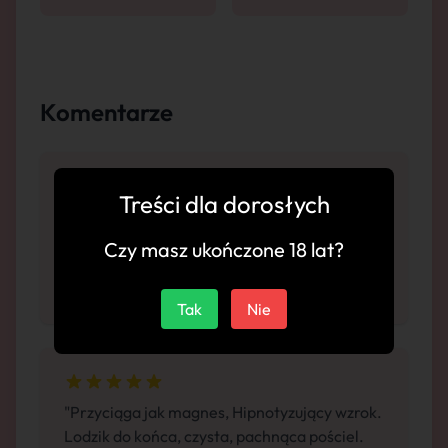
Komentarze
Treści dla dorosłych
"Dziewczyna seksowna, Porywający zapach.
Pięknie wypina tyłek. świetna atmosfera.
Czy masz ukończone 18 lat?
Bezkonkurencyjna. Zdecydowanie wrócę tu
ponownie."
Tak
Nie
"Przyciąga jak magnes, Hipnotyzujący wzrok.
Lodzik do końca, czysta, pachnąca pościel.