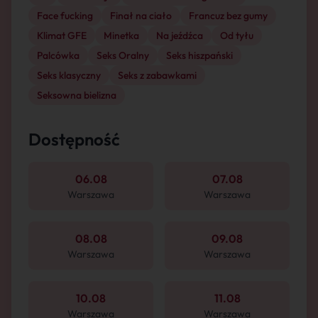
Face fucking
Finał na ciało
Francuz bez gumy
Klimat GFE
Minetka
Na jeźdźca
Od tyłu
Palcówka
Seks Oralny
Seks hiszpański
Seks klasyczny
Seks z zabawkami
Seksowna bielizna
Dostępność
06.08
07.08
Warszawa
Warszawa
08.08
09.08
Warszawa
Warszawa
10.08
11.08
Warszawa
Warszawa