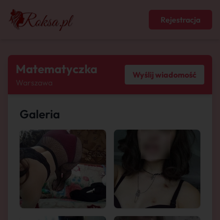
Rejestracja
Matematyczka
Wyślij wiadomość
Warszawa
Galeria