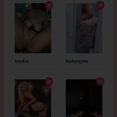
25
25
Irenka
Katarzyna
25
30